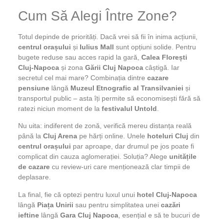
Cum Să Alegi Între Zone?
Totul depinde de priorități. Dacă vrei să fii în inima acțiunii,
centrul orașului
și
Iulius Mall
sunt opțiuni solide. Pentru
bugete reduse sau acces rapid la gară,
Calea Florești
Cluj-Napoca
și zona
Gării Cluj Napoca
câștigă. Iar
secretul cel mai mare? Combinația dintre
cazare
pensiune
lângă
Muzeul Etnografic al Transilvaniei
și
transportul public – asta îți permite să economisești fără să
ratezi niciun moment de la
festivalul Untold
.
Nu uita: indiferent de zonă, verifică mereu distanța reală
până la
Cluj Arena
pe hărți online. Unele
hoteluri Cluj
din
centrul orașului
par aproape, dar drumul pe jos poate fi
complicat din cauza aglomerației. Soluția? Alege
unitățile
de cazare
cu review-uri care menționează clar timpii de
deplasare.
La final, fie că optezi pentru luxul unui
hotel Cluj-Napoca
lângă
Piața Unirii
sau pentru simplitatea unei
cazări
ieftine
lângă
Gara Cluj Napoca
, esențial e să te bucuri de