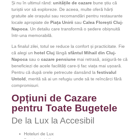
Și nu în ultimul rând:
unitățile de cazare
bune știu că
turiștii vor să exploreze. De aceea, multe oferă hărți
gratuite ale orașului sau recomandări pentru restaurante
locale apropiate de
Piața Unirii
sau
Calea Florești Cluj-
Napoca
. Un detaliu care transformă o ședere obișnuită
într-una memorabilă.
La finalul zilei, totul se reduce la confort și practicitate. Fie
că alegi un
hotel Cluj
lângă
sfântul Mihail din Cluj-
Napoca
sau o
cazare pensiune
mai retrasă, asigură-te că
beneficiezi de acele facilități care-ți fac viața mai ușoară.
Pentru că după orele petrecute dansând la
festivalul
Untold
, merită să ai un refugiu unde să te reîncărci fără
compromisuri.
Opțiuni de Cazare
pentru Toate Bugetele
De la Lux la Accesibil
Hoteluri de Lux