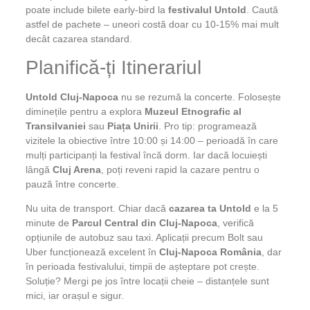
poate include bilete early-bird la
festivalul Untold
. Caută
astfel de pachete – uneori costă doar cu 10-15% mai mult
decât cazarea standard.
Planifică-ți Itinerariul
Untold Cluj-Napoca
nu se rezumă la concerte. Folosește
diminețile pentru a explora
Muzeul Etnografic al
Transilvaniei
sau
Piața Unirii
. Pro tip: programează
vizitele la obiective între 10:00 și 14:00 – perioadă în care
mulți participanți la festival încă dorm. Iar dacă locuiești
lângă
Cluj Arena
, poți reveni rapid la cazare pentru o
pauză între concerte.
Nu uita de transport. Chiar dacă
cazarea ta Untold
e la 5
minute de
Parcul Central din Cluj-Napoca
, verifică
opțiunile de autobuz sau taxi. Aplicații precum Bolt sau
Uber funcționează excelent în
Cluj-Napoca România
, dar
în perioada festivalului, timpii de așteptare pot crește.
Soluție? Mergi pe jos între locații cheie – distanțele sunt
mici, iar orașul e sigur.