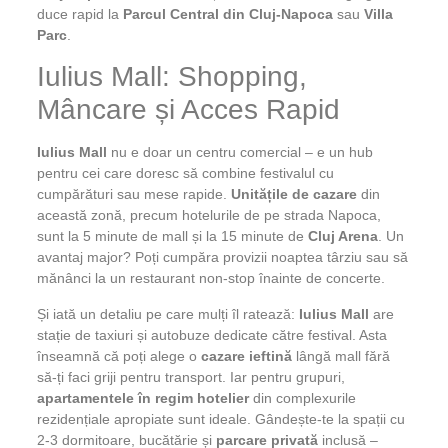
duce rapid la
Parcul Central din Cluj-Napoca
sau
Villa
Parc
.
Iulius Mall: Shopping,
Mâncare și Acces Rapid
Iulius Mall
nu e doar un centru comercial – e un hub
pentru cei care doresc să combine festivalul cu
cumpărături sau mese rapide.
Unitățile de cazare
din
această zonă, precum hotelurile de pe strada Napoca,
sunt la 5 minute de mall și la 15 minute de
Cluj Arena
. Un
avantaj major? Poți cumpăra provizii noaptea târziu sau să
mănânci la un restaurant non-stop înainte de concerte.
Și iată un detaliu pe care mulți îl ratează:
Iulius Mall
are
stație de taxiuri și autobuze dedicate către festival. Asta
înseamnă că poți alege o
cazare ieftină
lângă mall fără
să-ți faci griji pentru transport. Iar pentru grupuri,
apartamentele în regim hotelier
din complexurile
rezidențiale apropiate sunt ideale. Gândește-te la spații cu
2-3 dormitoare, bucătărie și
parcare privată
inclusă –