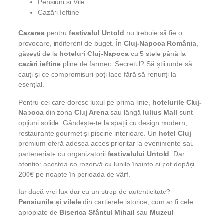
Pensiuni și Vile
Cazări Ieftine
Cazarea
pentru
festivalul Untold
nu trebuie să fie o
provocare, indiferent de buget. În
Cluj-Napoca România
,
găsești de la
hoteluri Cluj-Napoca
cu 5 stele până la
cazări ieftine
pline de farmec. Secretul? Să știi unde să
cauți și ce compromisuri poți face fără să renunți la
esențial.
Pentru cei care doresc luxul pe prima linie,
hotelurile Cluj-
Napoca
din zona
Cluj Arena
sau lângă
Iulius Mall
sunt
opțiuni solide. Gândește-te la spații cu design modern,
restaurante gourmet și piscine interioare. Un
hotel Cluj
premium oferă adesea acces prioritar la evenimente sau
parteneriate cu organizatorii
festivalului Untold
. Dar
atenție: acestea se rezervă cu lunile înainte și pot depăși
200€ pe noapte în perioada de vârf.
Iar dacă vrei lux dar cu un strop de autenticitate?
Pensiunile și vilele
din cartierele istorice, cum ar fi cele
apropiate de
Biserica Sfântul Mihail
sau
Muzeul