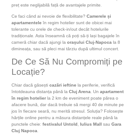
preț este neglijabilă față de avantajele primite.
Ce faci când ai nevoie de flexibilitate?
Camerele și
apartamentele
în regim hotelier sunt de obicei mai
tolerante cu orele de check-in/out decât hotelurile
tradiționale. Asta înseamnă că poți să-ți lași bagajele în
cameră chiar dacă ajungi la
orașului Cluj-Napoca
la 8
dimineața, sau să pleci mai târziu după ultimul concert.
De Ce Să Nu Compromiți pe
Locație?
Chiar dacă găsești
cazări ieftine
la periferie, verifică
întotdeauna distanța până la
Cluj Arena
. Un
apartament
în regim hotelier
la 2 km de eveniment poate părea o
afacere bună, dar dacă trebuie să mergi 40 de minute pe
jos în fiecare seară, nu merită stresul. Soluția? Folosește
hărțile online pentru a măsura distanțele reale până la
punctele cheie:
festivalul Untold
,
Iulius Mall
sau
Gara
Cluj Napoca
.