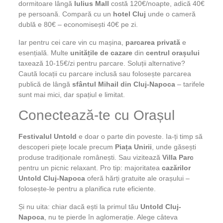
dormitoare lângă
Iulius Mall
costă 120€/noapte, adică 40€
pe persoană. Compară cu un
hotel Cluj
unde o cameră
dublă e 80€ – economisești 40€ pe zi.
Iar pentru cei care vin cu mașina,
parcarea privată
e
esențială. Multe
unitățile de cazare
din
centrul orașului
taxează 10-15€/zi pentru parcare. Soluții alternative?
Caută locații cu parcare inclusă sau folosește parcarea
publică de lângă
sfântul Mihail din Cluj-Napoca
– tarifele
sunt mai mici, dar spațiul e limitat.
Conectează-te cu Orașul
Festivalul Untold
e doar o parte din poveste. Ia-ți timp să
descoperi piețe locale precum
Piața Unirii
, unde găsești
produse tradiționale românești. Sau vizitează
Villa Parc
pentru un picnic relaxant. Pro tip: majoritatea
cazărilor
Untold Cluj-Napoca
oferă hărți gratuite ale orașului –
folosește-le pentru a planifica rute eficiente.
Și nu uita: chiar dacă ești la primul tău
Untold Cluj-
Napoca
, nu te pierde în aglomerație. Alege câteva