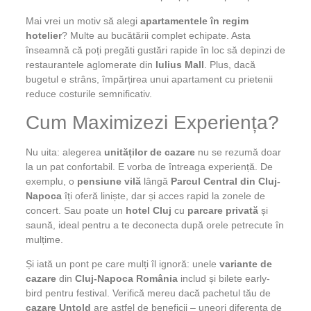
Mai vrei un motiv să alegi
apartamentele în regim
hotelier
? Multe au bucătării complet echipate. Asta
înseamnă că poți pregăti gustări rapide în loc să depinzi de
restaurantele aglomerate din
Iulius Mall
. Plus, dacă
bugetul e strâns, împărțirea unui apartament cu prietenii
reduce costurile semnificativ.
Cum Maximizezi Experiența?
Nu uita: alegerea
unităților de cazare
nu se rezumă doar
la un pat confortabil. E vorba de întreaga experiență. De
exemplu, o
pensiune vilă
lângă
Parcul Central din Cluj-
Napoca
îți oferă liniște, dar și acces rapid la zonele de
concert. Sau poate un
hotel Cluj
cu
parcare privată
și
saună, ideal pentru a te deconecta după orele petrecute în
mulțime.
Și iată un pont pe care mulți îl ignoră: unele
variante de
cazare
din
Cluj-Napoca România
includ și bilete early-
bird pentru festival. Verifică mereu dacă pachetul tău de
cazare Untold
are astfel de beneficii – uneori diferența de