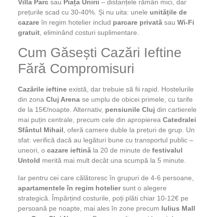
Villa Parc
sau
Piața Unirii
– distanțele rămân mici, dar
prețurile scad cu 30-40%. Și nu uita: unele
unitățile de
cazare
în regim hotelier includ
parcare privată
sau
Wi-Fi
gratuit
, eliminând costuri suplimentare.
Cum Găsești Cazări Ieftine
Fără Compromisuri
Cazările ieftine
există, dar trebuie să fii rapid. Hostelurile
din zona
Cluj Arena
se umplu de obicei primele, cu tarife
de la 15€/noapte. Alternativ,
pensiunile Cluj
din cartierele
mai puțin centrale, precum cele din apropierea
Catedralei
Sfântul Mihail
, oferă camere duble la prețuri de grup. Un
sfat: verifică dacă au legături bune cu transportul public –
uneori, o
cazare ieftină
la 20 de minute de
festivalul
Untold
merită mai mult decât una scumpă la 5 minute.
Iar pentru cei care călătoresc în grupuri de 4-6 persoane,
apartamentele în regim hotelier
sunt o alegere
strategică. Împărțind costurile, poți plăti chiar 10-12€ pe
persoană pe noapte, mai ales în zone precum
Iulius Mall