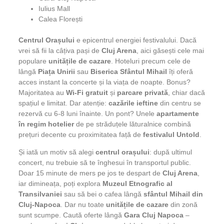
Iulius Mall
Calea Florești
Centrul Orașului
e epicentrul energiei festivalului. Dacă
vrei să fii la câțiva pași de
Cluj Arena
, aici găsești cele mai
populare
unitățile de cazare
. Hoteluri precum cele de
lângă
Piața Unirii
sau
Biserica Sfântul Mihail
îți oferă
acces instant la concerte și la viața de noapte. Bonus?
Majoritatea au
Wi-Fi gratuit
și
parcare privată
, chiar dacă
spațiul e limitat. Dar atenție:
cazările ieftine
din centru se
rezervă cu 6-8 luni înainte. Un pont? Unele
apartamente
în regim hotelier
de pe străduțele lăturalnice combină
prețuri decente cu proximitatea față de
festivalul Untold
.
Și iată un motiv să alegi
centrul orașului
: după ultimul
concert, nu trebuie să te înghesui în transportul public.
Doar 15 minute de mers pe jos te despart de
Cluj Arena
,
iar dimineața, poți explora
Muzeul Etnografic al
Transilvaniei
sau să bei o cafea lângă
sfântul Mihail din
Cluj-Napoca
. Dar nu toate
unitățile de cazare
din zonă
sunt scumpe. Caută oferte lângă
Gara Cluj Napoca
–