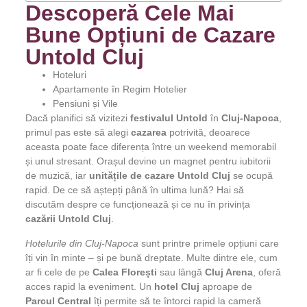
Descoperă Cele Mai
Bune Opțiuni de Cazare
Untold Cluj
Hoteluri
Apartamente în Regim Hotelier
Pensiuni și Vile
Dacă planifici să vizitezi
festivalul Untold
în
Cluj-Napoca
,
primul pas este să alegi
cazarea
potrivită, deoarece
aceasta poate face diferența între un weekend memorabil
și unul stresant. Orașul devine un magnet pentru iubitorii
de muzică, iar
unitățile de cazare Untold Cluj
se ocupă
rapid. De ce să aștepți până în ultima lună? Hai să
discutăm despre ce funcționează și ce nu în privința
cazării Untold Cluj
.
Hotelurile din Cluj-Napoca
sunt printre primele opțiuni care
îți vin în minte – și pe bună dreptate. Multe dintre ele, cum
ar fi cele de pe
Calea Florești
sau lângă
Cluj Arena
, oferă
acces rapid la eveniment. Un
hotel Cluj
aproape de
Parcul Central
îți permite să te întorci rapid la cameră