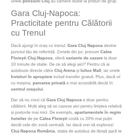
unele
pensiuni Cluj
au camere duble la prețuri de grup.
Gara Cluj-Napoca:
Practicitate pentru Călătorii
cu Trenul
Dacă ajungi în oraș cu trenul,
Gara Cluj Napoca
devine
punctul tău de referință. Zonele din jur, precum
Calea
Florești Cluj-Napoca
, oferă
variante de cazare
la doar
10 minute de stație. De ce să alegi aici? Pentru că ai
autobuze directe către
Cluj Arena
și
Iulius Mall
, iar unele
hoteluri în apropiere
includ transfer gratuit. Plus, dacă vii
cu mașina,
parcarea privată
e mai accesibilă decât în
centrul orașului
.
Dar să nu crezi că
Gara Cluj Napoca
e doar pentru
călătorii. Mulți aleg să se cazeze aici pentru liniștea relativă
și prețurile mai mici. De exemplu,
apartamentele în regim
hotelier
de pe
Calea Florești
costă cu 20% mai puțin
decât cele din zonă centrală. Iar dacă vrei să explorezi
Cluj-Napoca România
, stația de autobuz de lângă gară te