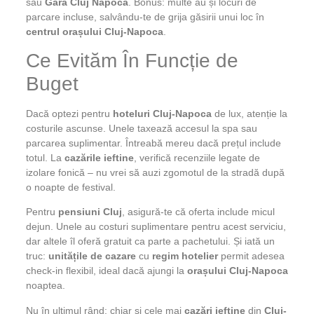
sau
Gara Cluj Napoca
. Bonus: multe au și locuri de
parcare incluse, salvându-te de grija găsirii unui loc în
centrul orașului Cluj-Napoca
.
Ce Evităm În Funcție de
Buget
Dacă optezi pentru
hoteluri Cluj-Napoca
de lux, atenție la
costurile ascunse. Unele taxează accesul la spa sau
parcarea suplimentar. Întreabă mereu dacă prețul include
totul. La
cazările ieftine
, verifică recenziile legate de
izolare fonică – nu vrei să auzi zgomotul de la stradă după
o noapte de festival.
Pentru
pensiuni Cluj
, asigură-te că oferta include micul
dejun. Unele au costuri suplimentare pentru acest serviciu,
dar altele îl oferă gratuit ca parte a pachetului. Și iată un
truc:
unitățile de cazare
cu
regim hotelier
permit adesea
check-in flexibil, ideal dacă ajungi la
orașului Cluj-Napoca
noaptea.
Nu în ultimul rând: chiar și cele mai
cazări ieftine
din
Cluj-