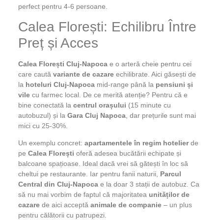
perfect pentru 4-6 persoane.
Calea Florești: Echilibru Între
Preț și Acces
Calea Florești Cluj-Napoca
e o arteră cheie pentru cei
care caută
variante de cazare
echilibrate. Aici găsești de
la
hoteluri Cluj-Napoca
mid-range până la
pensiuni și
vile
cu farmec local. De ce merită atenție? Pentru că e
bine conectată la
centrul orașului
(15 minute cu
autobuzul) și la
Gara Cluj Napoca
, dar prețurile sunt mai
mici cu 25-30%.
Un exemplu concret:
apartamentele în regim hotelier
de
pe
Calea Florești
oferă adesea bucătării echipate și
balcoane spațioase. Ideal dacă vrei să gătești în loc să
cheltui pe restaurante. Iar pentru fanii naturii,
Parcul
Central din Cluj-Napoca
e la doar 3 stații de autobuz. Ca
să nu mai vorbim de faptul că majoritatea
unităților de
cazare
de aici acceptă
animale de companie
– un plus
pentru călătorii cu patrupezi.