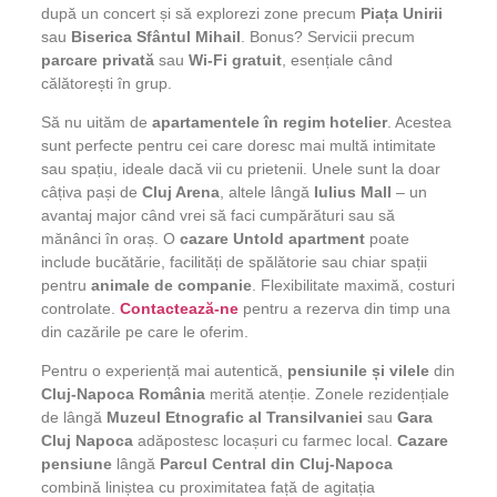
după un concert și să explorezi zone precum
Piața Unirii
sau
Biserica Sfântul Mihail
. Bonus? Servicii precum
parcare privată
sau
Wi-Fi gratuit
, esențiale când
călătorești în grup.
Să nu uităm de
apartamentele în regim hotelier
. Acestea
sunt perfecte pentru cei care doresc mai multă intimitate
sau spațiu, ideale dacă vii cu prietenii. Unele sunt la doar
câțiva pași de
Cluj Arena
, altele lângă
Iulius Mall
– un
avantaj major când vrei să faci cumpărături sau să
mănânci în oraș. O
cazare Untold apartment
poate
include bucătărie, facilități de spălătorie sau chiar spații
pentru
animale de companie
. Flexibilitate maximă, costuri
controlate.
Contactează-ne
pentru a rezerva din timp una
din cazările pe care le oferim.
Pentru o experiență mai autentică,
pensiunile și vilele
din
Cluj-Napoca România
merită atenție. Zonele rezidențiale
de lângă
Muzeul Etnografic al Transilvaniei
sau
Gara
Cluj Napoca
adăpostesc locașuri cu farmec local.
C
azare
pensiune
lângă
Parcul Central din Cluj-Napoca
combină liniștea cu proximitatea față de agitația