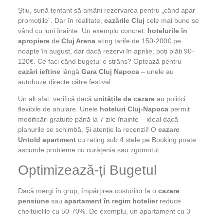
Știu, sună tentant să amâni rezervarea pentru „când apar
promoțiile”. Dar în realitate,
cazările Cluj
cele mai bune se
vând cu luni înainte. Un exemplu concret:
hotelurile în
apropiere
de
Cluj Arena
ating tarife de 150-200€ pe
noapte în august, dar dacă rezervi în aprilie, poți plăti 90-
120€. Ce faci când bugetul e strâns? Optează pentru
cazări ieftine
lângă
Gara Cluj Napoca
– unele au
autobuze directe către festival.
Un alt sfat: verifică dacă
unitățile de cazare
au politici
flexibile de anulare. Unele
hoteluri Cluj-Napoca
permit
modificări gratuite până la 7 zile înainte – ideal dacă
planurile se schimbă. Și atenție la recenzii! O
cazare
Untold apartment
cu rating sub 4 stele pe Booking poate
ascunde probleme cu curățenia sau zgomotul.
Optimizează-ți Bugetul
Dacă mergi în grup, împărțirea costurilor la o
cazare
pensiune
sau
apartament în regim hotelier
reduce
cheltuielile cu 50-70%. De exemplu, un apartament cu 3