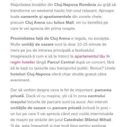
Majoritatea locațiilor din
Cluj-Napoca România
au grijă să
transforme un weekend haotic într-unul relaxant. Aproape
toate
camerele și apartamentele
din zonele cheie,
precum
Cluj Arena
sau
Iulius Mall
, vin cu beneficii pe
care le vei aprecia din prima noapte.
Proximitatea față de Cluj Arena
e regula, nu excepția.
Multe
unități de cazare
sunt la doar 10-15 minute de
mers pe jos de intrarea principală a festivalului.
Imaginează-ți cum e să te întorci la
apartamentul tău în
regim hotelier
lângă
Parcul Central
după un concert, fără
să te lupți cu taxiurile sau transportul public. Bonus? Unele
hoteluri Cluj-Napoca
oferă chiar shuttle gratuit către
eveniment.
Dar să vorbim despre ceva la fel de important:
parcarea
privată
. Dacă vii cu mașina, știi că în zona
centrului
orașului
locurile de parcare sunt ca aurul. Aici intervin
unitățile de cazare
cu
parcare privată
inclusă în preț –
un lux pe care îl vei aprecia când vezi cozile interminabile
de mașini pe străzile din jurul
Catedralei Sfântul Mihail
.
Și da, asta înseamnă și mai mult timp pentru explorat