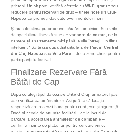
prieteni. Un alt pont: verifică ofertele cu
Wi-Fi gratuit
sau
reducere pentru rezervări de grup – unele
hoteluri Cluj-
Napoca
au promoții dedicate evenimentelor mari.
Și nu subestima puterea unei căutări temeinice. Site-urile
de specialitate listează sute de
variante de cazare
, de la
camere și apartamente
mici până la vile întregi. Un filtru
inteligent? Sortează după distanță față de
Parcul Central
din Cluj-Napoca
sau
Villa Parc
– două zone cheie pentru
participanții la festival.
Finalizare Rezervare Fără
Bătăi de Cap
După ce alegi tipul de
cazare Untold Cluj
, următorul pas
este verificarea amănuntelor. Asigură-te că locația
respectivă are recenzii bune pentru curățenie și siguranță.
Dacă ai nevoie de anumite facilități – de la locuri de
parcare la acceptarea
animalelor de companie
–
confirmă înainte de plată. Iar pentru cei care vin cu
mașina,
parcare privată
este un must, mai ales în zonele