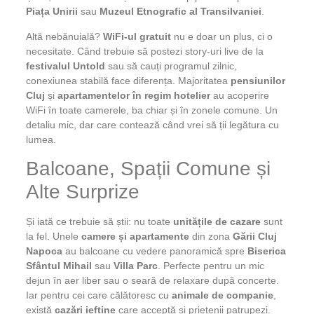
Piața Unirii
sau
Muzeul Etnografic al Transilvaniei
.
Altă nebănuială?
WiFi-ul gratuit
nu e doar un plus, ci o
necesitate. Când trebuie să postezi story-uri live de la
festivalul Untold
sau să cauți programul zilnic,
conexiunea stabilă face diferența. Majoritatea
pensiunilor
Cluj
și
apartamentelor în regim hotelier
au acoperire
WiFi în toate camerele, ba chiar și în zonele comune. Un
detaliu mic, dar care contează când vrei să ții legătura cu
lumea.
Balcoane, Spații Comune și
Alte Surprize
Și iată ce trebuie să știi: nu toate
unitățile de cazare
sunt
la fel. Unele
camere și apartamente
din zona
Gării Cluj
Napoca
au balcoane cu vedere panoramică spre
Biserica
Sfântul Mihail
sau
Villa Parc
. Perfecte pentru un mic
dejun în aer liber sau o seară de relaxare după concerte.
Iar pentru cei care călătoresc cu
animale de companie
,
există
cazări ieftine
care acceptă și prietenii patrupezi.