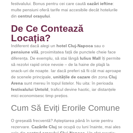
festivalului. Bonus pentru cei care caută
cazări ieftine
:
multe pensiuni oferă tarife mai accesibile decât hotelurile
din
centrul orașului
.
De Ce Contează
Locația?
Indiferent dacă alegi un
hotel Cluj-Napoca
sau o
pensiune vilă
, proximitatea față de punctele cheie face
diferența. De exemplu, să stai lângă
Iulius Mall
îți permite
să rezolvi rapid orice nevoie – de la haine de plajă la
snack-uri de noapte. Iar dacă preferi să fii cât mai aproape
de scenele principale,
unitățile de cazare
din zona
Cluj
Arena
sunt mereu în topul listelor. Nu uita: în perioada
festivalului Untold
, traficul devine haotic, iar distanțele
mici economisesc timp prețios.
Cum Să Eviți Erorile Comune
O greșeală frecventă? Așteptarea până în iunie pentru
rezervare.
Cazările Cluj
se ocupă cu luni înainte, mai ales