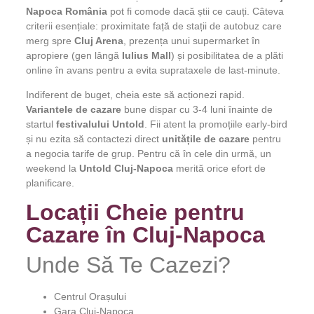
Napoca România
pot fi comode dacă știi ce cauți. Câteva
criterii esențiale: proximitate față de stații de autobuz care
merg spre
Cluj Arena
, prezența unui supermarket în
apropiere (gen lângă
Iulius Mall
) și posibilitatea de a plăti
online în avans pentru a evita suprataxele de last-minute.
Indiferent de buget, cheia este să acționezi rapid.
Variantele de cazare
bune dispar cu 3-4 luni înainte de
startul
festivalului Untold
. Fii atent la promoțiile early-bird
și nu ezita să contactezi direct
unitățile de cazare
pentru
a negocia tarife de grup. Pentru că în cele din urmă, un
weekend la
Untold Cluj-Napoca
merită orice efort de
planificare.
Locații Cheie pentru
Cazare în Cluj-Napoca
Unde Să Te Cazezi?
Centrul Orașului
Gara Cluj-Napoca