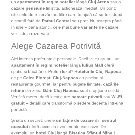
un
apartament în regim hotelier
lângă
Cluj Arena
sau o
cazare pensiune
liniștită, acționează imediat. Un pont:
site-urile de rezervări au filtre care te ajută să sortezi după
distanță față de
Parcul Central
sau preț. Nu aștepta până
în iulie – până atunci, cele mai bune
variante de cazare
vor fi deja rezervate.
Alege Cazarea Potrivită
Aici intervin preferințele personale. Dacă vii cu grupul, un
apartament în regim hotelier
lângă
Iulius Mall
oferă
spațiu și bucătărie. Preferi luxul?
Hotelurile Cluj-Napoca
de pe
Calea Florești Cluj-Napoca
au piscine și
restaurante gourmet. Iar pentru bugete limitate,
cazările
ieftine
din zona
Gării Cluj Napoca
sunt o opțiune solidă.
Verifică mereu dacă locația are
parcare privată
sau
Wi-Fi
gratuit
– detalii care transformă o ședere decentă într-una
perfectă.
Și iată un secret: unele
unitățile de cazare
din
centrul
orașului
oferă acces la evenimente exclusive. De
exemplu, un
hotel Cluj
lângă
Biserica Sfântul Mihail