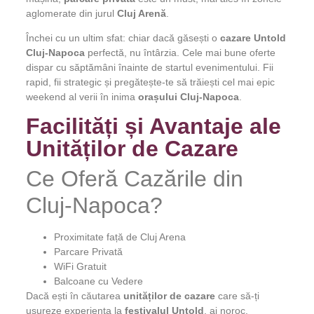
aglomerate din jurul
Cluj Arenă
.
Închei cu un ultim sfat: chiar dacă găsești o
cazare Untold
Cluj-Napoca
perfectă, nu întârzia. Cele mai bune oferte
dispar cu săptămâni înainte de startul evenimentului. Fii
rapid, fii strategic și pregătește-te să trăiești cel mai epic
weekend al verii în inima
orașului Cluj-Napoca
.
Facilități și Avantaje ale
Unităților de Cazare
Ce Oferă Cazările din
Cluj-Napoca?
Proximitate față de Cluj Arena
Parcare Privată
WiFi Gratuit
Balcoane cu Vedere
Dacă ești în căutarea
unităților de cazare
care să-ți
ușureze experiența la
festivalul Untold
, ai noroc.