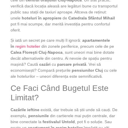
cele din
centrul orașului Cluj-Napoca
. Un sfat practic:
verifică dacă locația aleasă are legături bune cu transportul
public sau stații de taxiuri aproape. Altceva de reținut:
unele
hoteluri în apropiere
de
Catedrala Sfântul Mihail
pot fi mai scumpe, dar merită investiția pentru confortul
oferit.
Și iată un secret pe care mulți îl ignoră:
apartamentele
în
regim hotelier
din zonele periferice, precum cele de pe
Calea Florești Cluj-Napoca
, sunt uneori mai bine dotate
decât alternativele din centru. Ai nevoie de spațiu pentru
mașină? Caută
cazări
cu
parcare privată
. Vrei să
economisești? Compară prețurile
pensiunilor Cluj
cu cele
ale hotelurilor – uneori diferența este semnificativă.
Ce Faci Când Bugetul Este
Limitat?
Cazările ieftine
există, dar trebuie să știi unde să cauți. De
exemplu,
pensiunile
din cartierele mai puțin centrale, dar
bine conectate la
festivalul Untold
, pot fi o soluție. Sau
poate un
apartament în regim hotelier
împărțit cu alți