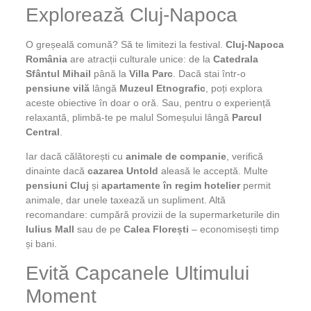
Explorează Cluj-Napoca
O greșeală comună? Să te limitezi la festival.
Cluj-Napoca
România
are atracții culturale unice: de la
Catedrala
Sfântul Mihail
până la
Villa Parc
. Dacă stai într-o
pensiune vilă
lângă
Muzeul Etnografic
, poți explora
aceste obiective în doar o oră. Sau, pentru o experiență
relaxantă, plimbă-te pe malul Someșului lângă
Parcul
Central
.
Iar dacă călătorești cu
animale de companie
, verifică
dinainte dacă
cazarea Untold
aleasă le acceptă. Multe
pensiuni Cluj
și
apartamente în regim hotelier
permit
animale, dar unele taxează un supliment. Altă
recomandare: cumpără provizii de la supermarketurile din
Iulius Mall
sau de pe
Calea Florești
– economisești timp
și bani.
Evită Capcanele Ultimului
Moment