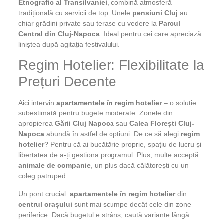
Etnografic al Transilvaniei
, combină atmosferă
tradițională cu servicii de top. Unele
pensiuni Cluj
au
chiar grădini private sau terase cu vedere la
Parcul
Central din Cluj-Napoca
. Ideal pentru cei care apreciază
liniștea după agitația festivalului.
Regim Hotelier: Flexibilitate la
Prețuri Decente
Aici intervin
apartamentele în regim hotelier
– o soluție
subestimată pentru bugete moderate. Zonele din
apropierea
Gării Cluj Napoca
sau
Calea Florești Cluj-
Napoca
abundă în astfel de opțiuni. De ce să alegi
regim
hotelier
? Pentru că ai bucătărie proprie, spațiu de lucru și
libertatea de a-ți gestiona programul. Plus, multe acceptă
animale de companie
, un plus dacă călătorești cu un
coleg patruped.
Un pont crucial:
apartamentele în regim hotelier
din
centrul orașului
sunt mai scumpe decât cele din zone
periferice. Dacă bugetul e strâns, caută variante lângă